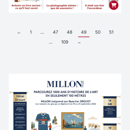
←
1
…
47
48
49
50
51
…
109
→