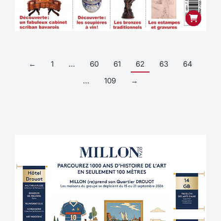
←
1
…
60
61
62
63
64
…
109
→