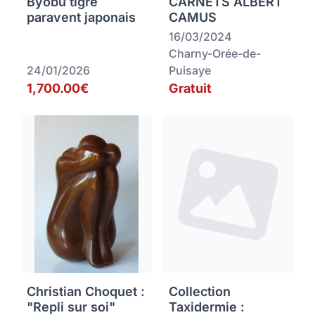
Byobu tigre
CARNETS ALBERT
paravent japonais
CAMUS
16/03/2024
Charny-Orée-de-
24/01/2026
Puisaye
1,700.00€
Gratuit
Christian Choquet :
Collection
"Repli sur soi"
Taxidermie :