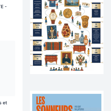
E -
s et