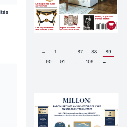
ités
←
1
…
87
88
89
90
91
…
109
→