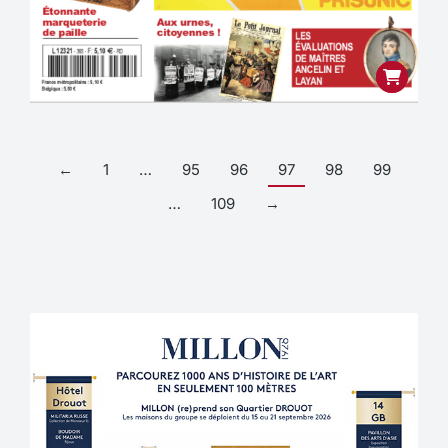
←
1
…
95
96
97
98
99
…
109
→