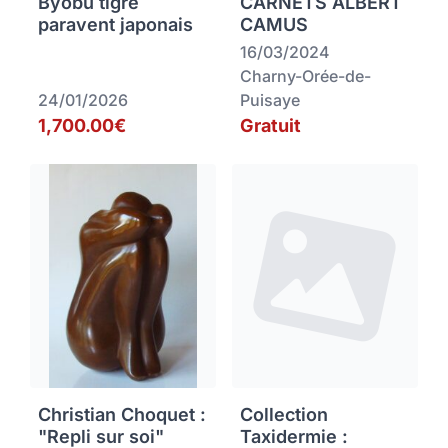
Byobu tigre
CARNETS ALBERT
paravent japonais
CAMUS
16/03/2024
Charny-Orée-de-
24/01/2026
Puisaye
1,700.00€
Gratuit
Christian Choquet :
Collection
"Repli sur soi"
Taxidermie :