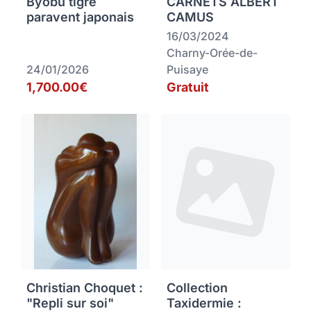
Byobu tigre
CARNETS ALBERT
paravent japonais
CAMUS
16/03/2024
Charny-Orée-de-
24/01/2026
Puisaye
1,700.00€
Gratuit
Christian Choquet :
Collection
"Repli sur soi"
Taxidermie :