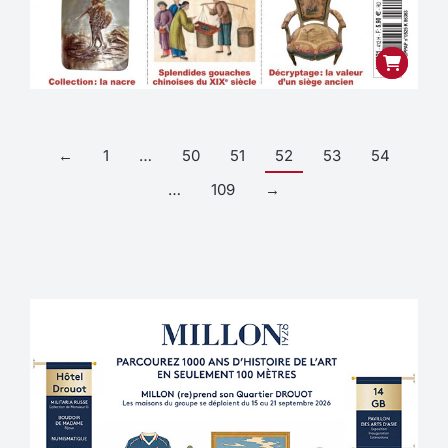
←
1
…
50
51
52
53
54
…
109
→