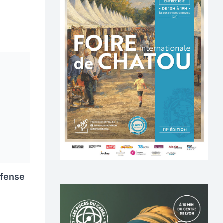
éfense