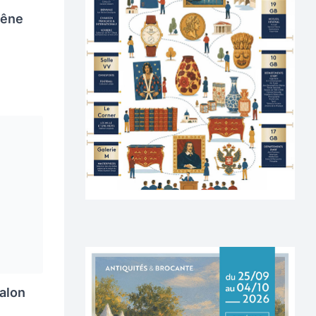
hêne
alon