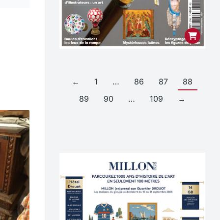
←
1
…
86
87
88
89
90
…
109
→