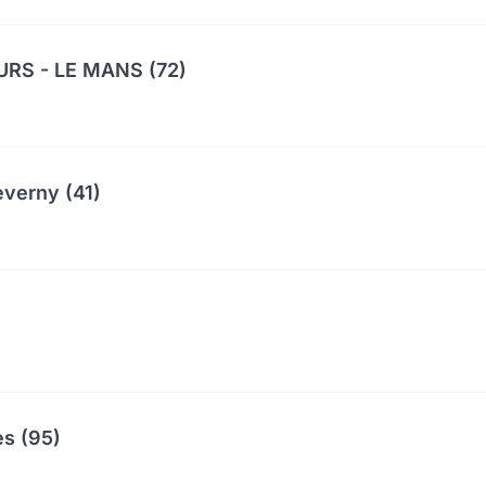
RS - LE MANS (72)
everny (41)
es (95)