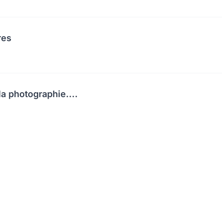
res
a photographie....