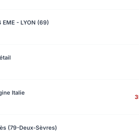
 EME - LYON (69)
étail
ine Italie
3
cès (79-Deux-Sèvres)