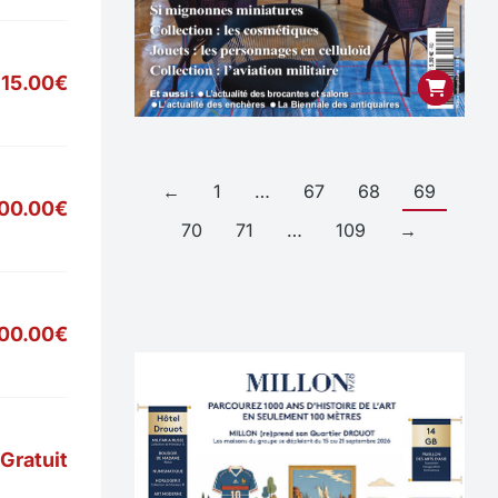
15.00€
←
1
…
67
68
69
00.00€
70
71
…
109
→
700.00€
Gratuit