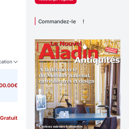
Commandez-le !
cation
000.00€
Gratuit