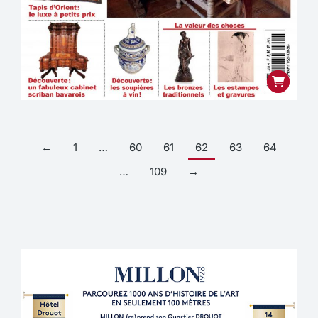
←
1
…
60
61
62
63
64
…
109
→