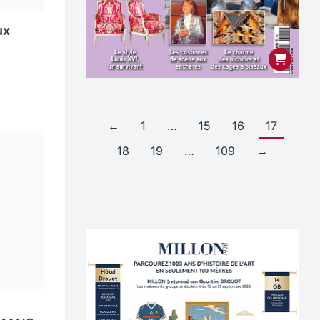
ux
←
1
…
15
16
17
18
19
…
109
→