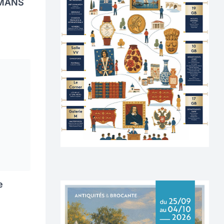
 MANS
e