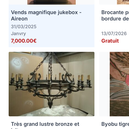
Vends magnifique jukebox -
Brocante p
Aireon
bordure de
31/03/2025
Janvry
13/07/2026
7,000.00€
Gratuit
Très grand lustre bronze et
Byobu tigr