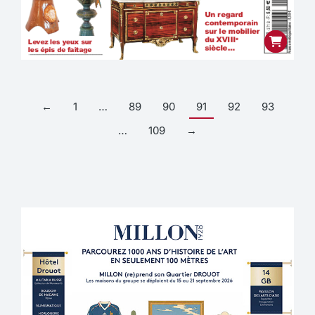
←
1
…
89
90
91
92
93
…
109
→