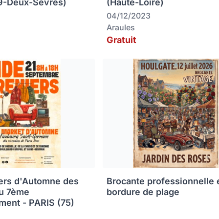
79-Deux-Sèvres)
(Haute-Loire)
04/12/2023
Araules
Gratuit
ers d'Automne des
Brocante professionnelle 
du 7ème
bordure de plage
ment - PARIS (75)