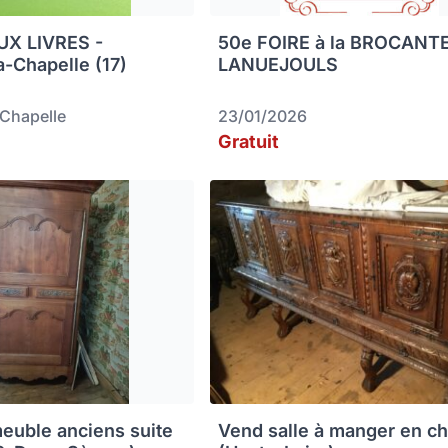
X LIVRES -
50e FOIRE à la BROCANT
a-Chapelle (17)
LANUEJOULS
-Chapelle
23/01/2026
Gratuit
euble anciens suite
Vend salle à manger en c