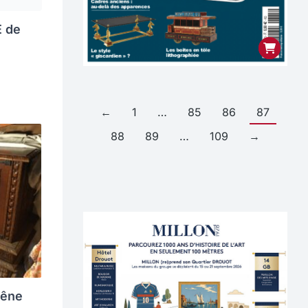
E de
←
1
…
85
86
87
88
89
…
109
→
hêne