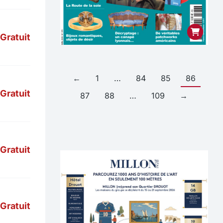
Gratuit
←
1
…
84
85
86
Gratuit
87
88
…
109
→
Gratuit
Gratuit