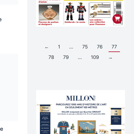
e
←
1
…
75
76
77
78
79
…
109
→
te