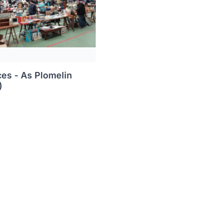
ces - As Plomelin
)