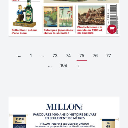
←
1
…
73
74
75
76
77
…
109
→