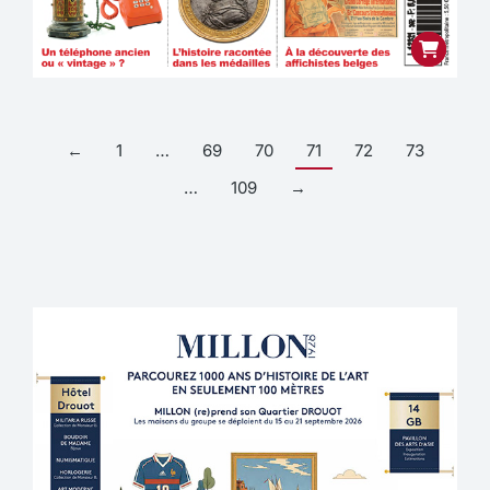
←
1
…
69
70
71
72
73
…
109
→