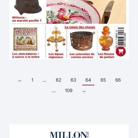
←
1
…
62
63
64
65
66
…
109
→