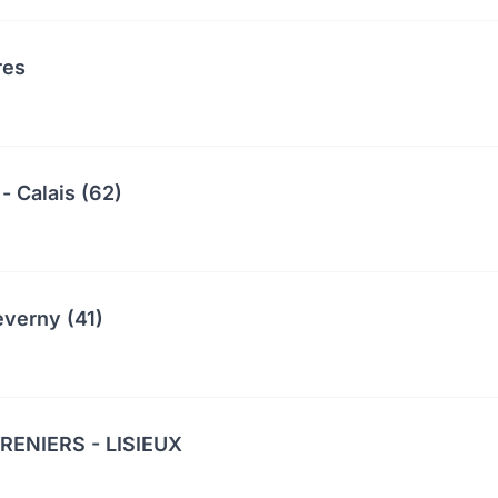
res
- Calais (62)
everny (41)
ENIERS - LISIEUX