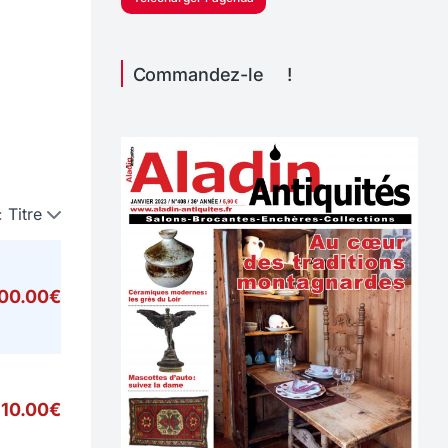
Commandez-le !
:
Titre
000.00€
10.00€