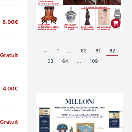
8.00€
←
1
…
60
61
62
Gratuit
63
64
…
109
→
4.00€
Gratuit