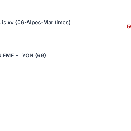
uis xv (06-Alpes-Maritimes)
5
 EME - LYON (69)