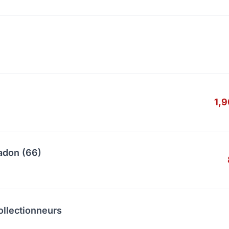
1,
adon (66)
ollectionneurs