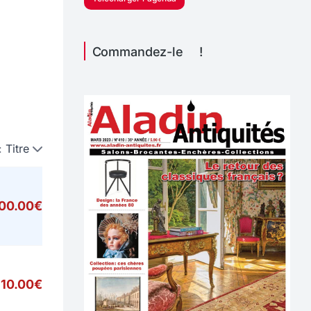
Commandez-le !
:
Titre
000.00€
10.00€