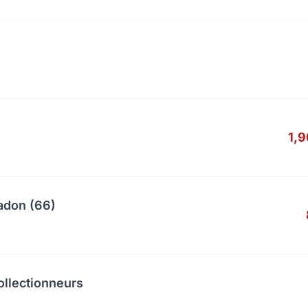
1,
adon (66)
ollectionneurs