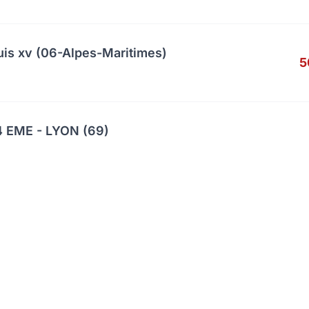
uis xv (06-Alpes-Maritimes)
5
 EME - LYON (69)