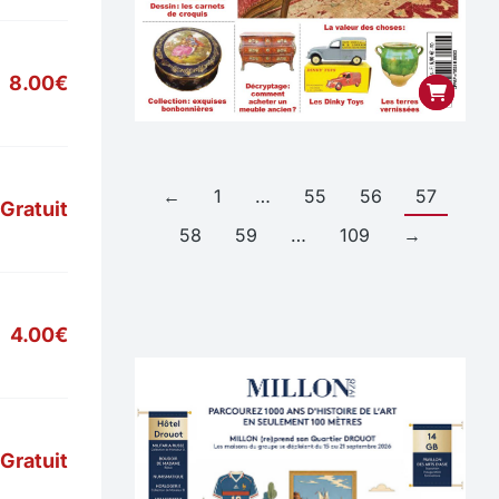
8.00€
←
1
…
55
56
57
Gratuit
58
59
…
109
→
4.00€
Gratuit