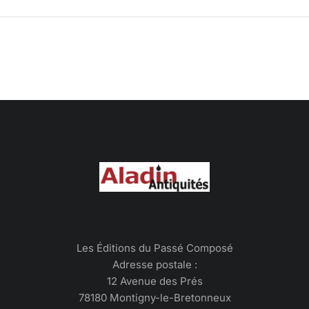
Les Éditions du Passé Composé
Adresse postale :
12 Avenue des Prés
78180 Montigny-le-Bretonneux