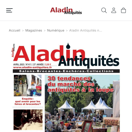
Accueil
Magazines
Numérique
Aladin Antiquités n…
Vous êtes ici :