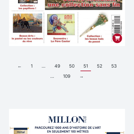
←
1
…
49
50
51
52
53
…
109
→