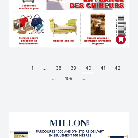
←
1
…
38
39
40
41
42
…
109
→