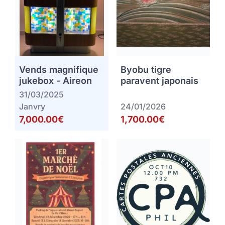
Vends magnifique
Byobu tigre
jukebox - Aireon
paravent japonais
31/03/2025
Janvry
24/01/2026
7,000.00€
1,700.00€