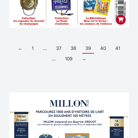
←
1
…
37
38
39
40
41
…
109
→