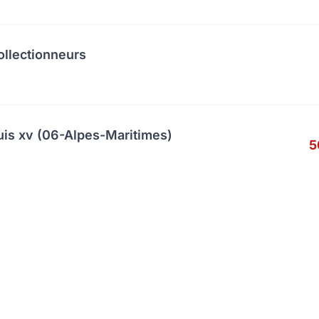
ollectionneurs
uis xv (06-Alpes-Maritimes)
5