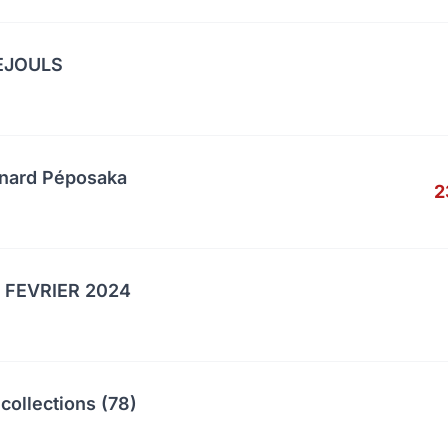
UEJOULS
anard Péposaka
2
 FEVRIER 2024
collections (78)