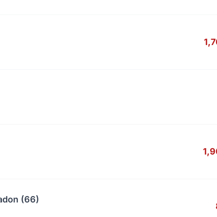
1,
1,
adon (66)