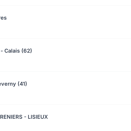
res
- Calais (62)
everny (41)
ENIERS - LISIEUX