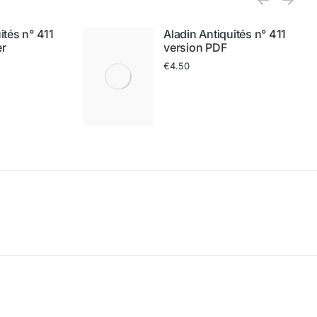
ités n° 411
Aladin Antiquités n° 411
er
version PDF
€
4.50