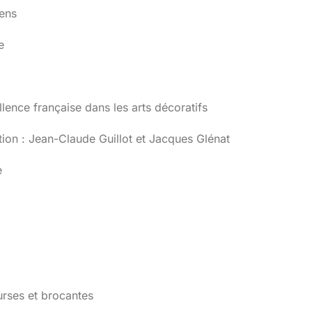
iens
e
llence française dans les arts décoratifs
ion : Jean-Claude Guillot et Jacques Glénat
e
urses et brocantes