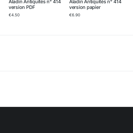
A
8
Aladin Antiquités n° 414
Aladin Antiquités n° 414
v
version PDF
version papier
€
€
4.50
€
6.90