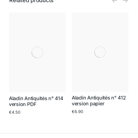
Related products
Aladin Antiquités n° 412
Aladin Antiquités n° 414
A
1
version papier
version PDF
v
€
6.90
€
4.50
€