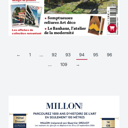
←
1
…
92
93
94
95
96
…
109
→