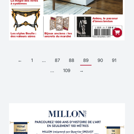
←
1
…
87
88
89
90
91
…
109
→