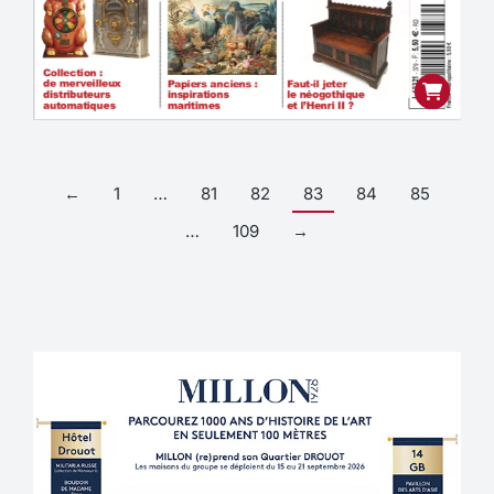
←
1
…
81
82
83
84
85
…
109
→