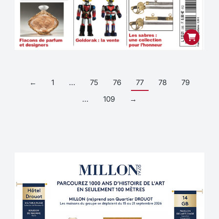
←
1
…
75
76
77
78
79
…
109
→