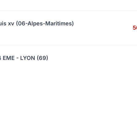
uis xv (06-Alpes-Maritimes)
5
 EME - LYON (69)