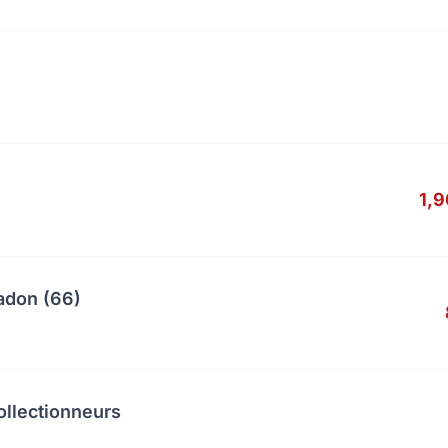
1,
adon (66)
ollectionneurs