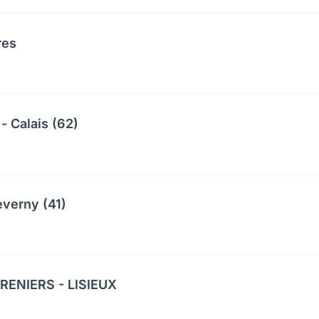
res
- Calais (62)
everny (41)
ENIERS - LISIEUX