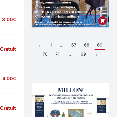
8.00€
←
1
…
67
68
69
Gratuit
70
71
…
109
→
4.00€
Gratuit