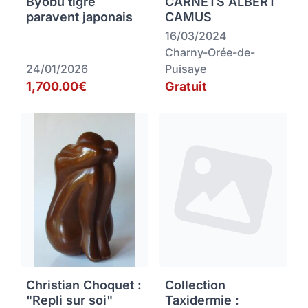
Byobu tigre
CARNETS ALBERT
paravent japonais
CAMUS
16/03/2024
Charny-Orée-de-
24/01/2026
Puisaye
1,700.00€
Gratuit
Christian Choquet :
Collection
"Repli sur soi"
Taxidermie :