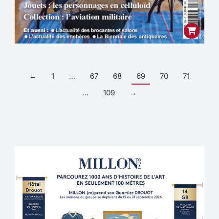
←
1
…
67
68
69
70
71
…
109
→