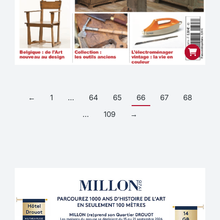
←
1
…
64
65
66
67
68
…
109
→