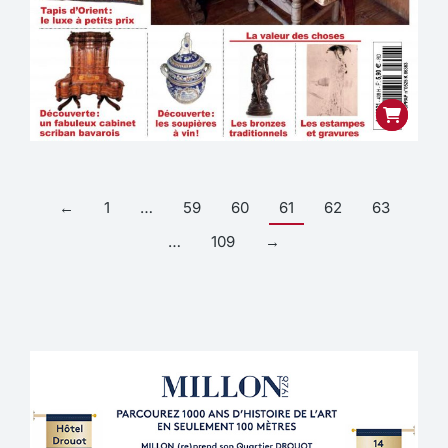
←
1
…
59
60
61
62
63
…
109
→