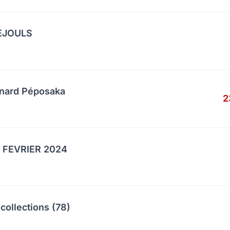
UEJOULS
anard Péposaka
2
 FEVRIER 2024
collections (78)