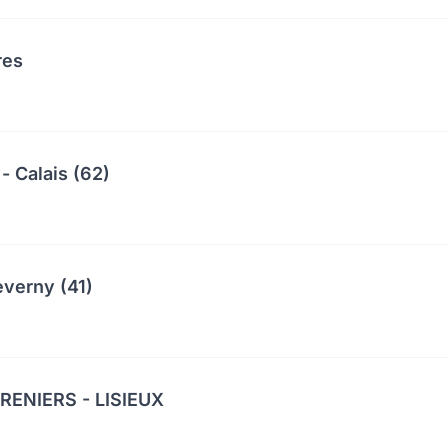
res
- Calais (62)
everny (41)
ENIERS - LISIEUX