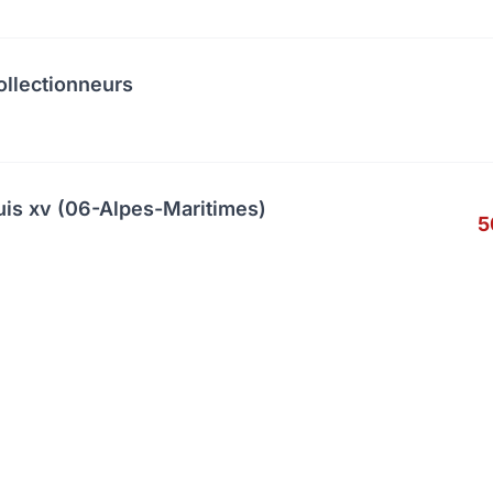
ollectionneurs
uis xv (06-Alpes-Maritimes)
5