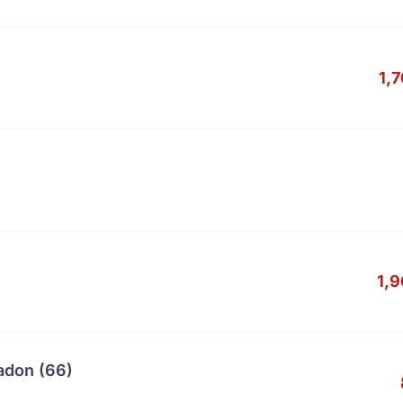
1,
1,
adon (66)