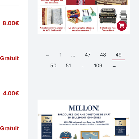
8.00€
←
1
…
47
48
49
Gratuit
50
51
…
109
→
4.00€
Gratuit