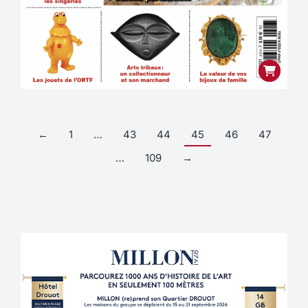
←
1
…
43
44
45
46
47
…
109
→