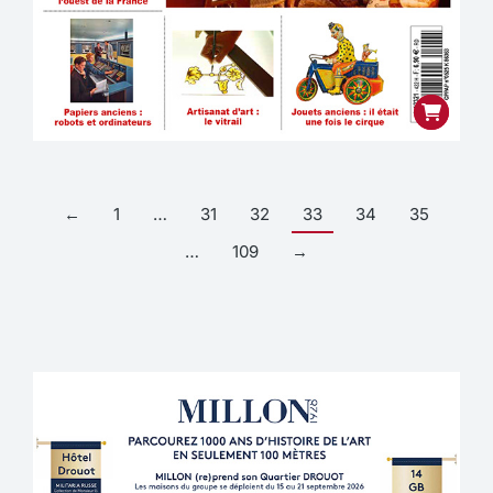
←
1
…
31
32
33
34
35
…
109
→