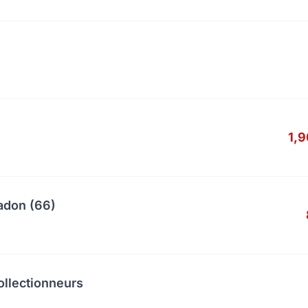
1,
adon (66)
ollectionneurs