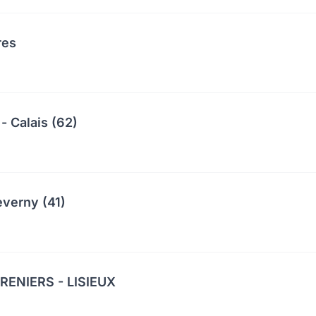
res
- Calais (62)
everny (41)
ENIERS - LISIEUX