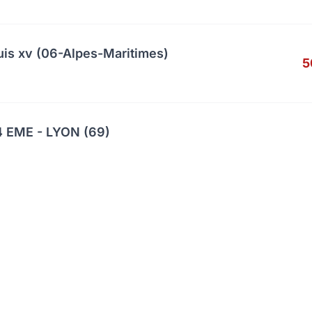
uis xv (06-Alpes-Maritimes)
5
 EME - LYON (69)