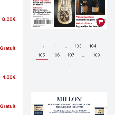
8.00€
←
1
…
103
104
Gratuit
105
106
107
…
109
→
4.00€
Gratuit