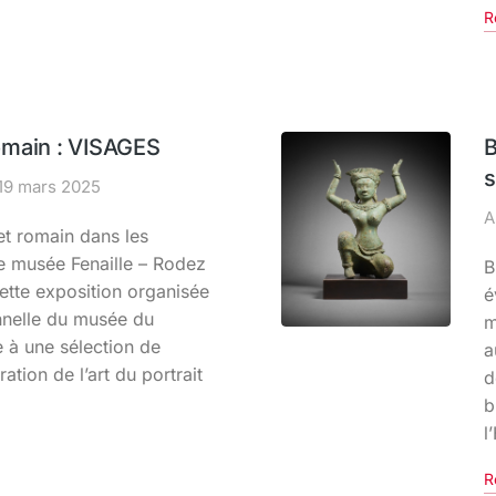
R
romain : VISAGES
B
19 mars 2025
A
et romain dans les
e musée Fenaille – Rodez
B
ette exposition organisée
é
nnelle du musée du
m
e à une sélection de
a
tion de l’art du portrait
d
b
l
R