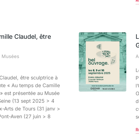
R
ille Claudel, être
L
G
& Musées
A
L
laudel, être sculptrice à
P
nte « Au temps de Camille
l
s » est présentée au Musée
O
Seine (13 sept 2025 > 4
d
-Arts de Tours (31 janv >
c
Pont-Aven (27 juin > 8
s
R