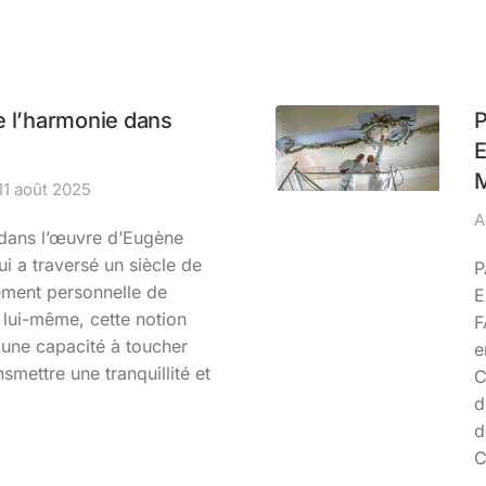
e l’harmonie dans
11 août 2025
A
 dans l’œuvre d’Eugène
ui a traversé un siècle de
P
ément personnelle de
E
 lui-même, cette notion
F
t une capacité à toucher
e
nsmettre une tranquillité et
C
d
d
C