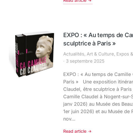
Read article
EXPO : « Au temps de Cam
sculptrice à Paris »
Actualités
,
Art & Culture
,
Expos 
3 septembre 2025
EXPO : « Au temps de Camille C
Paris » Une exposition itinéra
Claudel, être sculptrice à Pari
Camille Claudel à Nogent-sur-
janv 2026) au Musée des Beaux
1er juin 2026) et au Musée de 
nov…
Read article