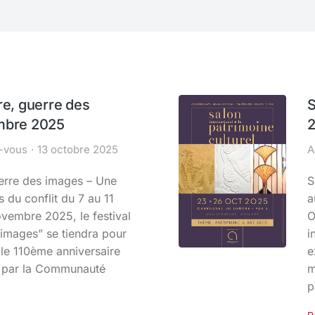
re, guerre des
S
embre 2025
2
-vous
13 octobre 2025
A
uerre des images – Une
S
s du conflit du 7 au 11
a
embre 2025, le festival
O
images” se tiendra pour
i
 le 110ème anniversaire
e
sé par la Communauté
m
p