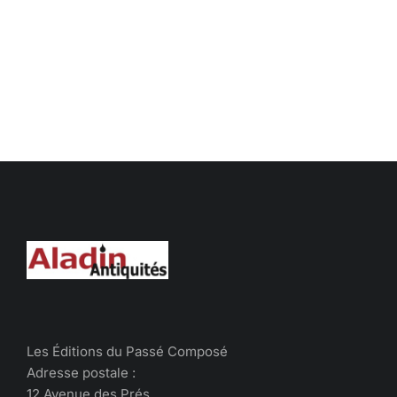
Les Éditions du Passé Composé
Adresse postale :
12 Avenue des Prés