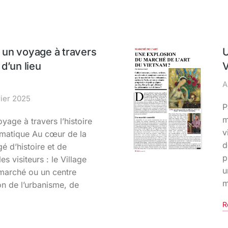
: un voyage à travers
 d’un lieu
A
rier 2025
P
m
oyage à travers l’histoire
v
lématique Au cœur de la
d
gé d’histoire et de
p
es visiteurs : le Village
u
 marché ou un centre
m
ion de l’urbanisme, de
R