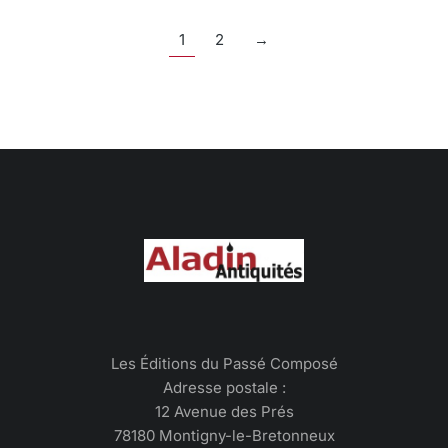
1
2
→
Les Éditions du Passé Composé
Adresse postale :
12 Avenue des Prés
78180 Montigny-le-Bretonneux