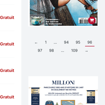
Gratuit
←
1
…
94
95
96
Gratuit
97
98
…
109
→
Gratuit
Gratuit