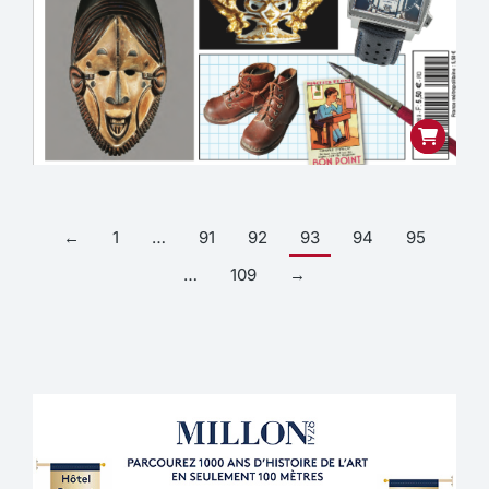
←
1
…
91
92
93
94
95
…
109
→