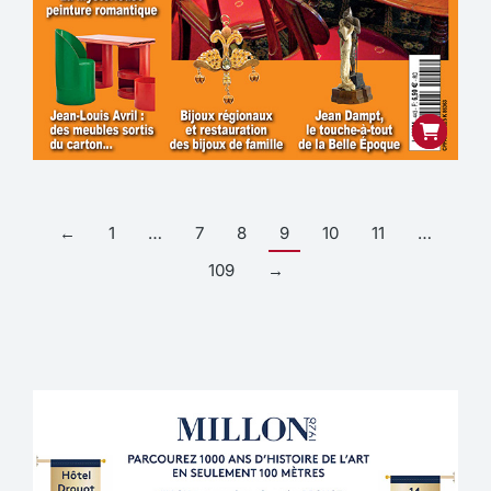
←
1
…
7
8
9
10
11
…
109
→