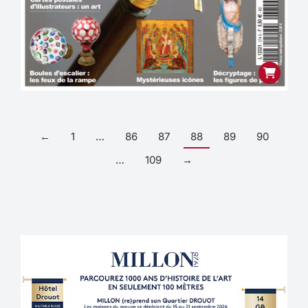
←
1
…
86
87
88
89
90
…
109
→