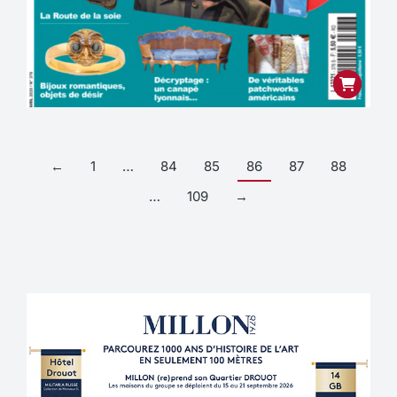
←
1
…
84
85
86
87
88
…
109
→