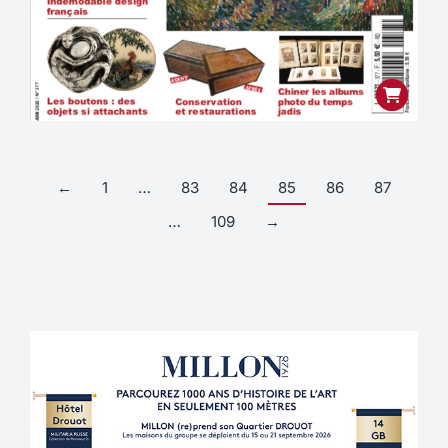
←
1
…
83
84
85
86
87
…
109
→