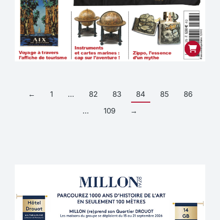
←
1
…
82
83
84
85
86
…
109
→