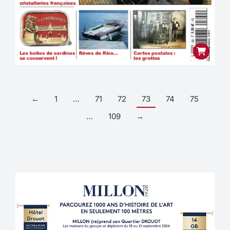
←
1
…
71
72
73
74
75
…
109
→