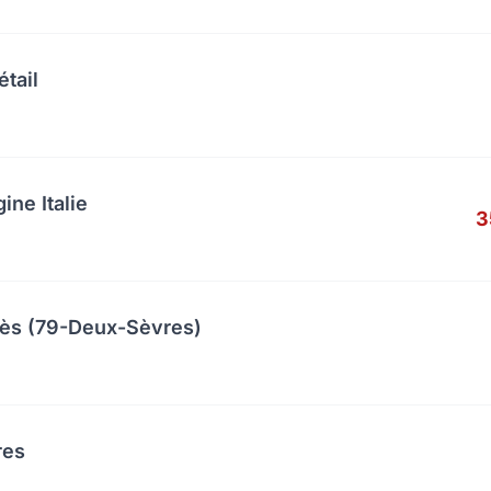
étail
ine Italie
3
cès (79-Deux-Sèvres)
res