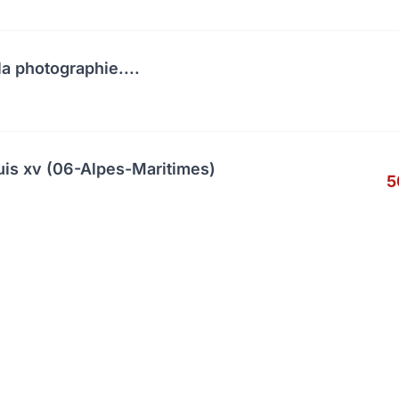
a photographie....
uis xv (06-Alpes-Maritimes)
5