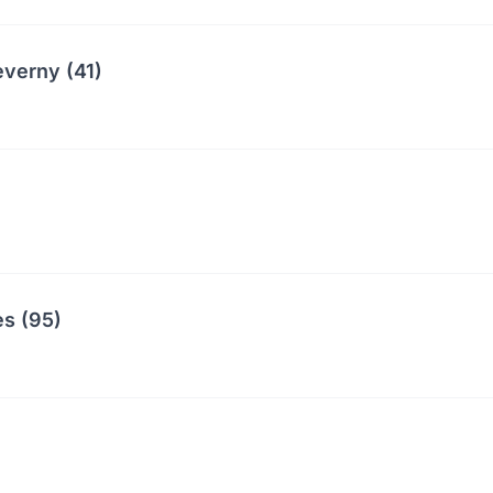
everny (41)
es (95)