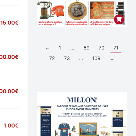
15.00€
←
1
…
69
70
71
00.00€
72
73
…
109
→
700.00€
1.00€